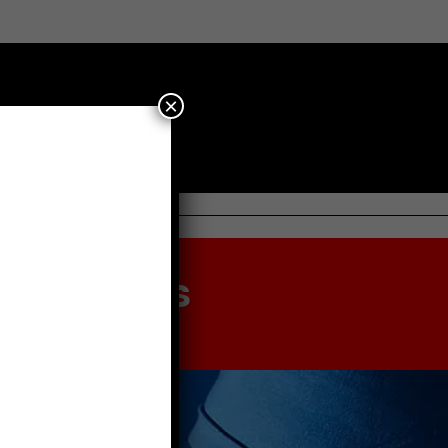
×
9
SEGUNDOS