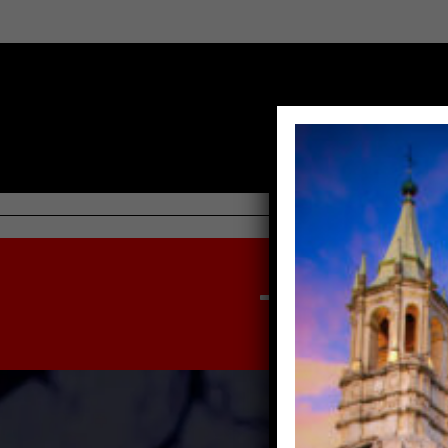
-1
DÍAS /
-1