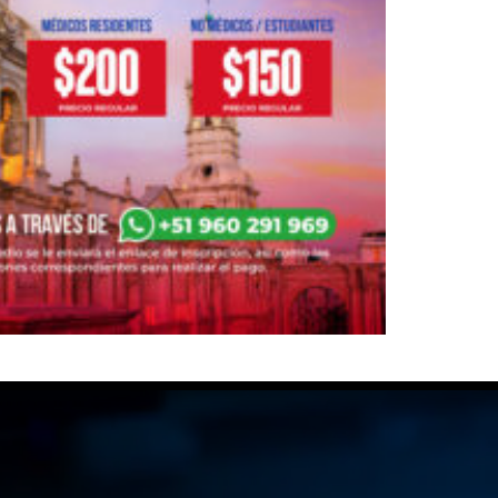
TINOAMERICANA D
TA
onales.