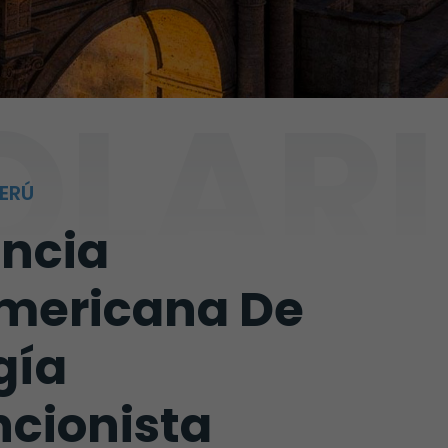
OLARI
PERÚ
ncia
mericana De
gía
ncionista