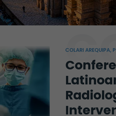
C
COLARI AREQUIPA, 
Confere
Latinoa
Radiolo
Interve