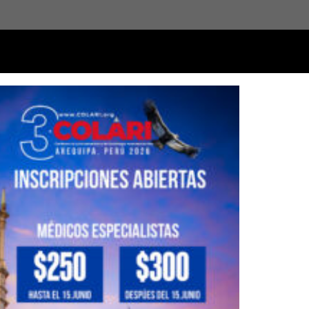
6
HORAS /
-55
MINUTOS /
-2